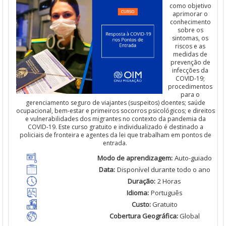
como objetivo
aprimorar
o
conhecimento
sobre os
sintomas
, os
riscos
e
as
medidas de
prevenção
de
infecções
da
COVID-19;
procedimentos
para o
gerenciamento
seguro de viajantes (
suspeitos
)
doentes
;
saúde
ocupacional,
bem
-estar e
primeiros
socorros psicológicos; e
direitos
e vulnerabilidades dos migrantes no contexto da pandemia da
COVID-19. Es
t
e curso gratuito e individualizado é destinado a
policiais
de
fronteira
e agentes da
lei
que
trabalham
em pontos de
entrada.
Modo de
aprendizagem
:
Auto-guiado
Data:
Disponível
durante todo o ano
Duração
:
2 Horas
Idioma
:
Português
Custo
:
Gratuito
Cobertura Geográfica
:
Global