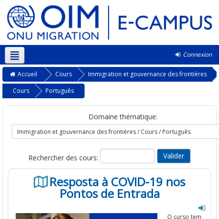
Connexion
Français ‎(fr)‎
Accueil
Cours
Immigration et gouvernance des frontières
Cours
Português
Domaine thématique:
Rechercher des cours:
Resposta à COVID-19 nos
Pontos de Entrada
O curso
tem