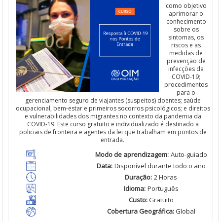
como objetivo
aprimorar
o
conhecimento
sobre os
sintomas
, os
riscos
e
as
medidas de
prevenção
de
infecções
da
COVID-19;
procedimentos
para o
gerenciamento
seguro de viajantes (
suspeitos
)
doentes
;
saúde
ocupacional,
bem
-estar e
primeiros
socorros psicológicos; e
direitos
e vulnerabilidades dos migrantes no contexto da pandemia da
COVID-19. Es
t
e curso gratuito e individualizado é destinado a
policiais
de
fronteira
e agentes da
lei
que
trabalham
em pontos de
entrada.
Modo de
aprendizagem
:
Auto-guiado
Data:
Disponível
durante todo o ano
Duração
:
2 Horas
Idioma
:
Português
Custo
:
Gratuito
Cobertura Geográfica
:
Global