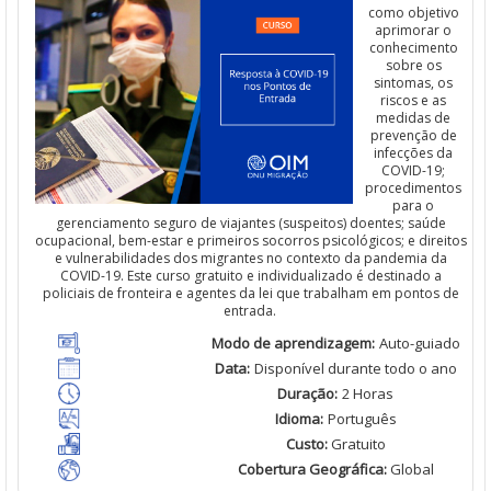
como objetivo
aprimorar
o
conhecimento
sobre os
sintomas
, os
riscos
e
as
medidas de
prevenção
de
infecções
da
COVID-19;
procedimentos
para o
gerenciamento
seguro de viajantes (
suspeitos
)
doentes
;
saúde
ocupacional,
bem
-estar e
primeiros
socorros psicológicos; e
direitos
e vulnerabilidades dos migrantes no contexto da pandemia da
COVID-19. Es
t
e curso gratuito e individualizado é destinado a
policiais
de
fronteira
e agentes da
lei
que
trabalham
em pontos de
entrada.
Modo de
aprendizagem
:
Auto-guiado
Data:
Disponível
durante todo o ano
Duração
:
2 Horas
Idioma
:
Português
Custo
:
Gratuito
Cobertura Geográfica
:
Global