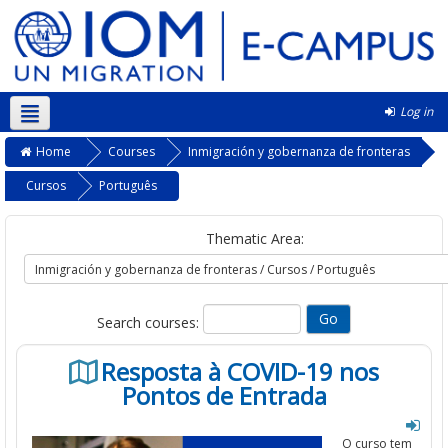
Log in
Kurmanji ‎(kmr)‎
Home
Courses
Inmigración y gobernanza de fronteras
Cursos
Português
Thematic Area:
Search courses:
Resposta à COVID-19 nos
Pontos de Entrada
O curso
tem