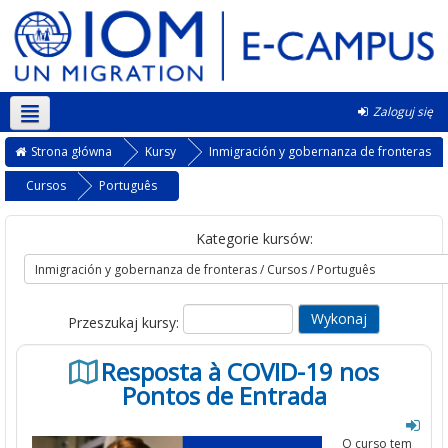
Zaloguj się
Polski ‎(pl)‎
Strona główna
Kursy
Inmigración y gobernanza de fronteras
Cursos
Português
Kategorie kursów:
Przeszukaj kursy:
Resposta à COVID-19 nos
Pontos de Entrada
O curso
tem