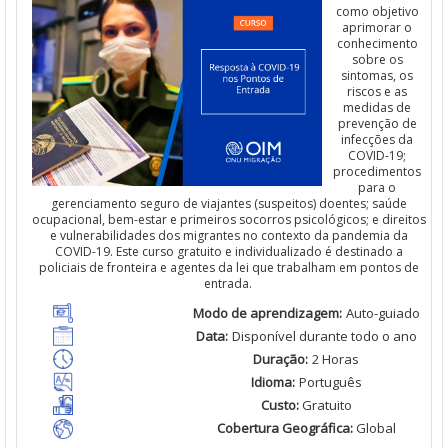
como objetivo
aprimorar
o
conhecimento
sobre os
sintomas
, os
riscos
e
as
medidas de
prevenção
de
infecções
da
COVID-19;
procedimentos
para o
gerenciamento
seguro de viajantes (
suspeitos
)
doentes
;
saúde
ocupacional,
bem
-estar e
primeiros
socorros psicológicos; e
direitos
e vulnerabilidades dos migrantes no contexto da pandemia da
COVID-19. Es
t
e curso gratuito e individualizado é destinado a
policiais
de
fronteira
e agentes da
lei
que
trabalham
em pontos de
entrada.
Modo de
aprendizagem
:
Auto-guiado
Data:
Disponível
durante todo o ano
Duração
:
2 Horas
Idioma
:
Português
Custo
:
Gratuito
Cobertura Geográfica
:
Global