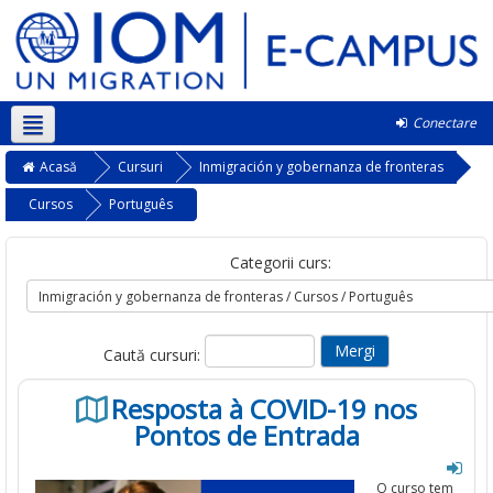
Conectare
Română ‎(ro)‎
Acasă
Cursuri
Inmigración y gobernanza de fronteras
Cursos
Português
Categorii curs:
Caută cursuri:
Resposta à COVID-19 nos
Pontos de Entrada
O curso
tem