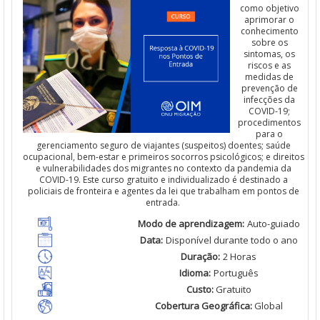
como objetivo
aprimorar
o
conhecimento
sobre os
sintomas
, os
riscos
e
as
medidas de
prevenção
de
infecções
da
COVID-19;
procedimentos
para o
gerenciamento
seguro de viajantes (
suspeitos
)
doentes
;
saúde
ocupacional,
bem
-estar e
primeiros
socorros psicológicos; e
direitos
e vulnerabilidades dos migrantes no contexto da pandemia da
COVID-19. Es
t
e curso gratuito e individualizado é destinado a
policiais
de
fronteira
e agentes da
lei
que
trabalham
em pontos de
entrada.
Modo de
aprendizagem
:
Auto-guiado
Data:
Disponível
durante todo o ano
Duração
:
2 Horas
Idioma
:
Português
Custo
:
Gratuito
Cobertura Geográfica
:
Global