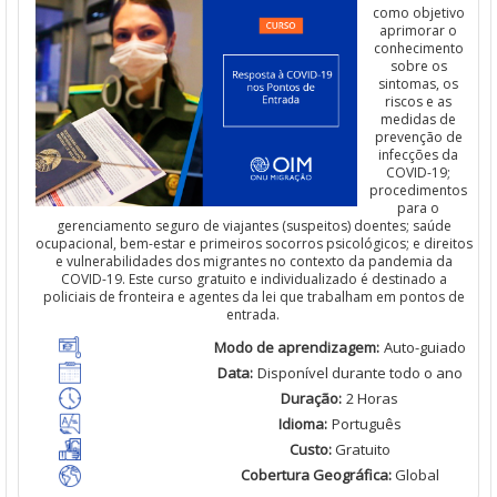
como objetivo
aprimorar
o
conhecimento
sobre os
sintomas
, os
riscos
e
as
medidas de
prevenção
de
infecções
da
COVID-19;
procedimentos
para o
gerenciamento
seguro de viajantes (
suspeitos
)
doentes
;
saúde
ocupacional,
bem
-estar e
primeiros
socorros psicológicos; e
direitos
e vulnerabilidades dos migrantes no contexto da pandemia da
COVID-19. Es
t
e curso gratuito e individualizado é destinado a
policiais
de
fronteira
e agentes da
lei
que
trabalham
em pontos de
entrada.
Modo de
aprendizagem
:
Auto-guiado
Data:
Disponível
durante todo o ano
Duração
:
2 Horas
Idioma
:
Português
Custo
:
Gratuito
Cobertura Geográfica
:
Global