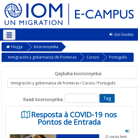
Gal Goobta
Soomaali ‎(so)‎
Hoyga
Koorsooyinka
Inmigración y gobernanza de fronteras
Cursos
Português
Qaybaha koorsooyinka:
Raadi koorsooyinka:
Resposta à COVID-19 nos
Pontos de Entrada
O curso
tem