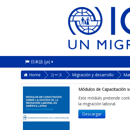
日本語 ‎(ja)‎
Home
コース
Migración y desarrollo
Mat
Módulos de Capacitación sob
Este módulo pretende contr
la migración laboral.
Descargar