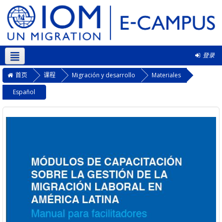
登录
简体中文 ‎(zh_cn)‎
首页
课程
Migración y desarrollo
Materiales
Español