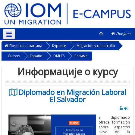
Пријава
Српски ‎(sr_cr)‎
Овај курс
Почетна страница
Курсеви
Migración y desarrollo
Cursos
Español
DMLES
Резиме
Информације о курсу
Diplomado en Migración Laboral
El Salvador
El diplomado
ofrece formación
sobre aspectos
clave de la