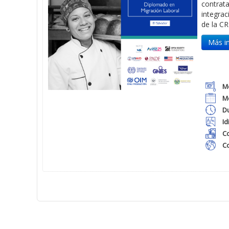
contrat
integrac
de la C
Más i
M
M
Du
Id
Co
C