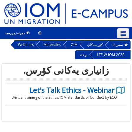
چوونەژوورەوە
سۆرانی ‎(ckb)‎
This course
سه‌ره‌تا
کۆرسەکان
OIM
Materiales
Webinars
LTE-W-IOM-2020
پوخته‌
زانیاری یەکانی کۆرس.
Let's Talk Ethics - Webinar
Virtual training of the Ethics: IOM Standards of Conduct by ECO.