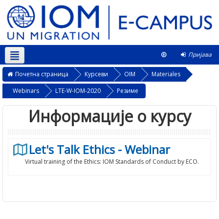
Пријава
Српски ‎(sr_cr)‎
Овај курс
Почетна страница
Курсеви
OIM
Materiales
Webinars
LTE-W-IOM-2020
Резиме
Информације о курсу
Let's Talk Ethics - Webinar
Virtual training of the Ethics: IOM Standards of Conduct by ECO.