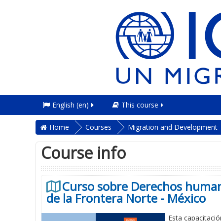
English ‎(en)‎
This course
Home
Courses
Migration and Development
Course info
Curso sobre Derechos humanos
de la Frontera Norte - México
Esta capacitació