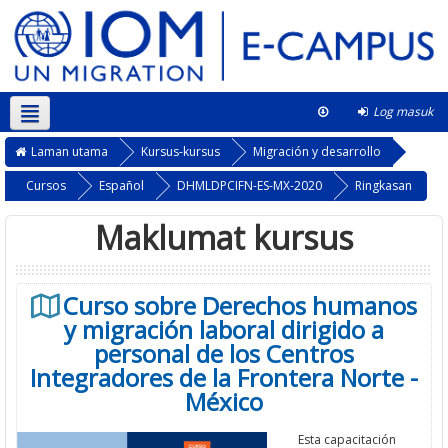
Log masuk
Bahasa Melayu ‎(ms)‎
This course
Laman utama
Kursus-kursus
Migración y desarrollo
Cursos
Español
DHMLDPCIFN-ES-MX-2020
Ringkasan
Maklumat kursus
Curso sobre Derechos humanos
y migración laboral dirigido a
personal de los Centros
Integradores de la Frontera Norte -
México
Esta capacitación