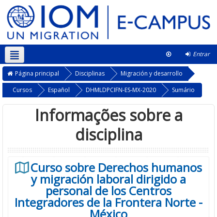
Entrar
Português - Portugal ‎(pt)‎
Esta disciplina
Página principal
Disciplinas
Migración y desarrollo
Cursos
Español
DHMLDPCIFN-ES-MX-2020
Sumário
Informações sobre a
disciplina
Curso sobre Derechos humanos
y migración laboral dirigido a
personal de los Centros
Integradores de la Frontera Norte -
México