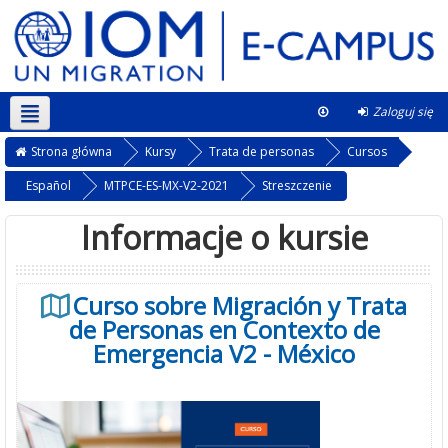
Zaloguj się
Polski ‎(pl)‎
W tym kursie
Strona główna
Kursy
Trata de personas
Cursos
Español
MTPCE-ES-MX-V2-2021
Streszczenie
Informacje o kursie
Curso sobre Migración y Trata
de Personas en Contexto de
Emergencia V2 - México