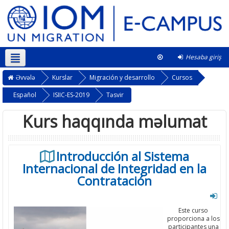
Hesaba giriş
Azərbaycanca ‎(az)‎
This course
Əvvələ
Kurslar
Migración y desarrollo
Cursos
Español
ISIIC-ES-2019
Təsvir
Kurs haqqında məlumat
Introducción al Sistema
Internacional de Integridad en la
Contratación
Este curso
proporciona a los
participantes una