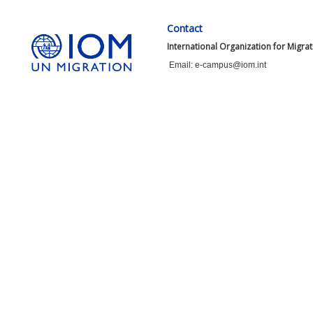
Contact
International Organization for Migra
Email: e-campus@iom.int