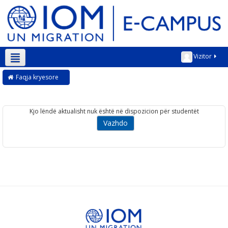
Vizitor
Shqip ‎(sq)‎
Faqja kryesore
Kjo lëndë aktualisht nuk është në dispozicion për studentët