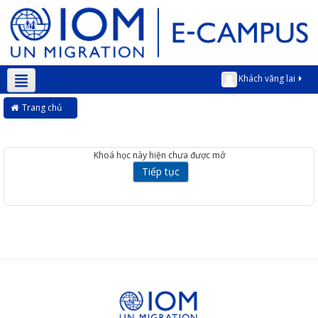
Khách vãng lai
Vietnamese ‎(vi)‎
Trang chủ
Khoá học này hiện chưa được mở