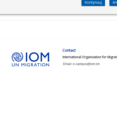
Contact
International Organization for Migra
Email: e-campus@iom.int