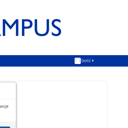
Gość
swoje