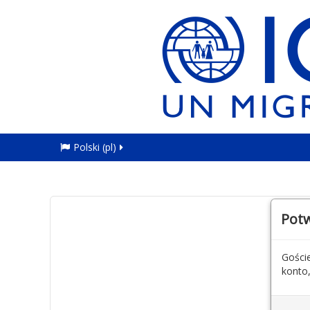
Polski ‎(pl)‎
Potw
Goście
konto