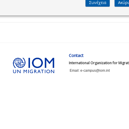
Contact
International Organization for Migra
Email: e-campus@iom.int