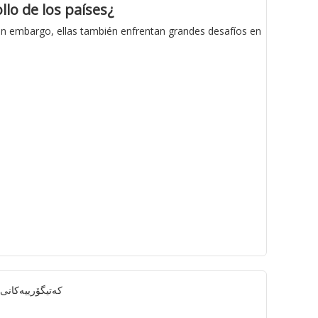
¿Cómo impactan las mujeres migrantes en el proceso de desarrollo de los países?
 sin embargo, ellas también enfrentan grandes desafíos en
کەتیگۆرییەکانی