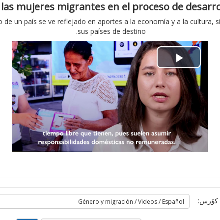
i
lo de un país se ve reflejado en aportes a la economía y a la cultura,
d
sus países de destino.
e
P
o
l
a
y
V
i
d
 کۆرس: