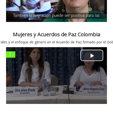
a
y
V
i
Mujeres y Acuerdos de Paz Colombia
rales y el enfoque de género en el Acuerdo de Paz firmado por el Go
d
e
P
o
l
a
y
V