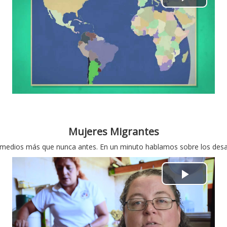
P
l
a
y
V
i
Mujeres Migrantes
d
medios más que nunca antes. En un minuto hablamos sobre los desaf
e
P
o
l