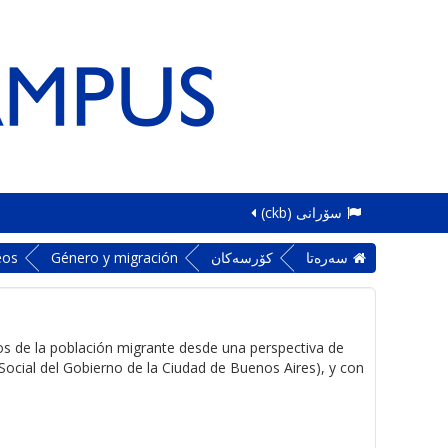
سۆرانی ‎(ckb)‎
سه‌ره‌تا
کۆرسەکان
Género y migración
eos
s de la población migrante desde una perspectiva de
ocial del Gobierno de la Ciudad de Buenos Aires), y con