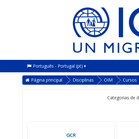
Português - Portugal ‎(pt)‎
Página principal
Disciplinas
OIM
Cursos
Categorias de di
GCR