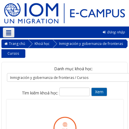
Đăng nhập
Vietnamese ‎(vi)‎
Trang chủ
Khoá học
Inmigración y gobernanza de fronteras
Cursos
Danh mục khoá học:
Tìm kiếm khoá học: