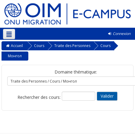
Connexion
Français ‎(fr)‎
Accueil
Cours
Traite des Personnes
Cours
Монгол
Domaine thématique:
Rechercher des cours: