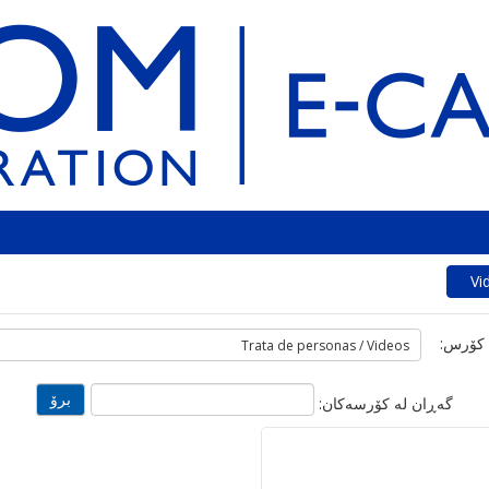
Vi
 کۆرس:
گه‌ڕان له‌ کۆرسه‌کان: