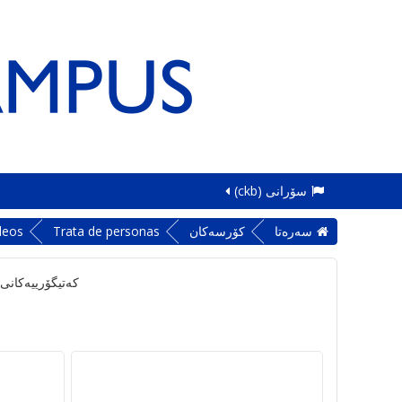
سۆرانی ‎(ckb)‎
سه‌ره‌تا
کۆرسەکان
Trata de personas
deos
کەتیگۆرییەکانی