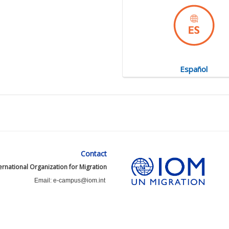
Español
Contact
ernational Organization for Migration
Email: e-campus@iom.int