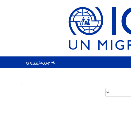
چوونەژوورەوە