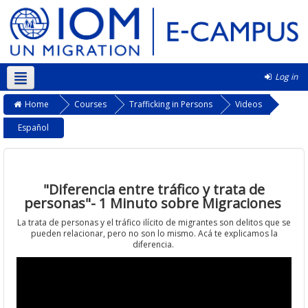
Log in
English ‎(en)‎
Home
Courses
Trafficking in Persons
Videos
Español
"Diferencia entre tráfico y trata de
personas"- 1 Minuto sobre Migraciones
La trata de personas y el tráfico ilícito de migrantes son delitos que se
pueden relacionar, pero no son lo mismo. Acá te explicamos la
diferencia.