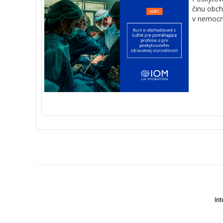
činu
obch
v
nemocn
Int