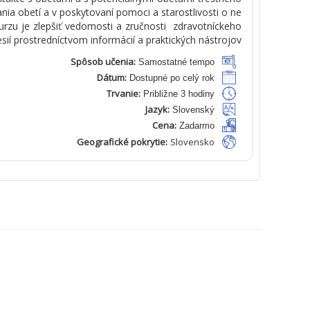
a
n
ia
obetí
a v
poskytovaní
pomoci
a
starostlivosti
o
ne
urzu
je
zlepšiť
vedomosti
a
zručnosti
zdravotníckeho
sií
prostredníctvom
informácií
a
praktických
nástrojov
Spôsob učenia:
Samostatné tempo
Dátum:
Dostupné po celý rok
Trvanie:
Približne 3 hodiny
Jazyk:
Slovenský
Cena:
Zadarmo
Geografické pokrytie:
Slovensko