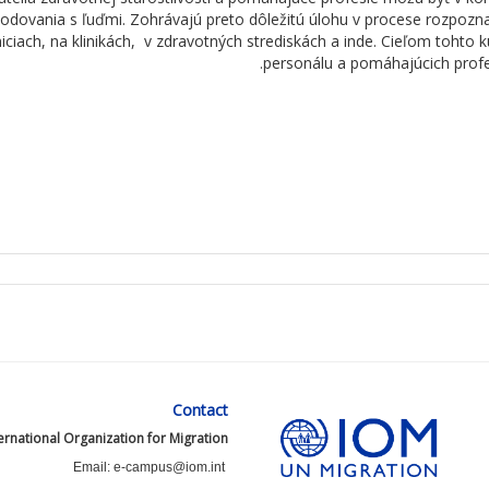
odovania
s
ľuďmi
.
Zohrávajú
preto
dôležitú
úlohu
v
procese
rozpoz
n
iciach
,
na
klinikách
,
v
zdravotných
strediskách
a
inde
.
Cieľom
tohto
k
.
personálu
a
pomáhajúcich
profe
Contact
ernational Organization for Migration
Email: e-campus@iom.int