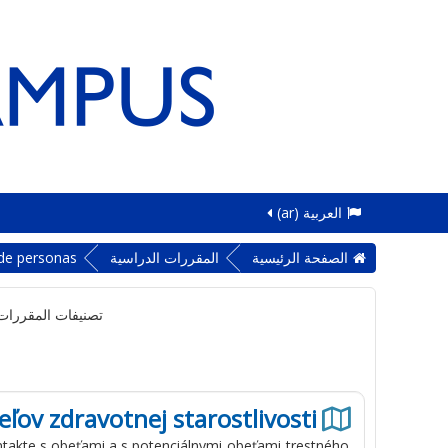
العربية ‎(ar)‎
الصفحة الرئيسية
المقررات الدراسية
de personas
تصنيفات المقررات 
ľov zdravotnej starostlivosti
ntakte
s
obeťami
a
s
potenciálnymi
obeťami
trestného