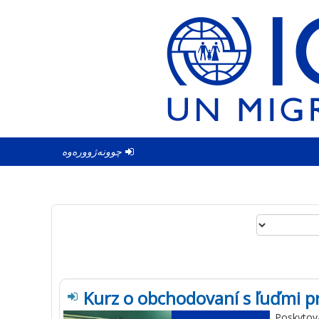
چوونەژوورەوە
Kurz o obchodovaní s ľuďmi pr
Poskytova