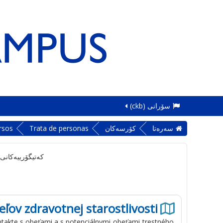
سۆرانی ‎(ckb)‎
سه‌ره‌تا
کۆرسەکان
Trata de personas
rsos
کەتیگۆرییەکانی
ľov zdravotnej starostlivosti
ntakte
s
obeťami
a
s
potenciálnymi
obeťami
trestného