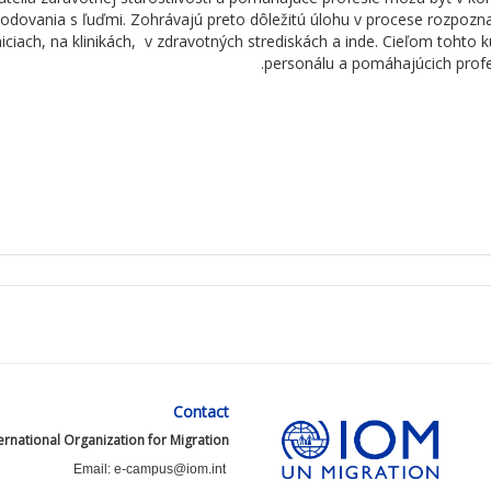
odovania
s
ľuďmi
.
Zohrávajú
preto
dôležitú
úlohu
v
procese
rozpoz
n
iciach
,
na
klinikách
,
v
zdravotných
strediskách
a
inde
.
Cieľom
tohto
k
.
personálu
a
pomáhajúcich
profe
Contact
ernational Organization for Migration
Email: e-campus@iom.int