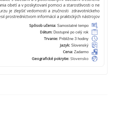
a
n
ia
obetí
a v
poskytovaní
pomoci
a
starostlivosti
o
ne
urzu
je
zlepšiť
vedomosti
a
zručnosti
zdravotníckeho
sií
prostredníctvom
informácií
a
praktických
nástrojov
Spôsob učenia:
Samostatné tempo
Dátum:
Dostupné po celý rok
Trvanie:
Približne 3 hodiny
Jazyk:
Slovenský
Cena:
Zadarmo
Geografické pokrytie:
Slovensko