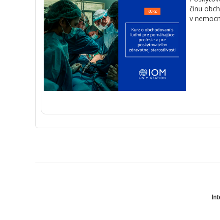
činu
obch
v
nemocn
Int