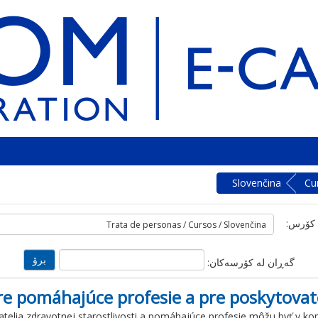
Slovenčina
Cu
 کۆرس:
گه‌ڕان له‌ کۆرسه‌کان:
e pomáhajúce profesie a pre poskytovate
telia
zdravotnej
starostlivosti
a
pomáhajúce
profesie
môžu
byť
v
ko