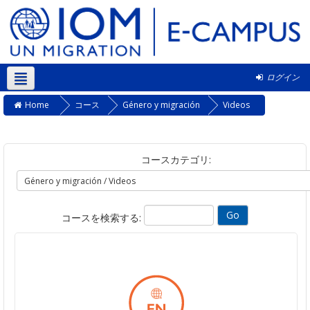
ログイン
日本語 ‎(ja)‎
Home
コース
Género y migración
Videos
コースカテゴリ:
コースを検索する: