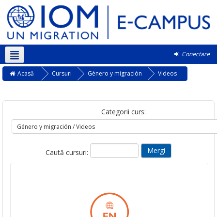
Conectare
Română ‎(ro)‎
Acasă
Cursuri
Género y migración
Videos
Categorii curs:
Caută cursuri: