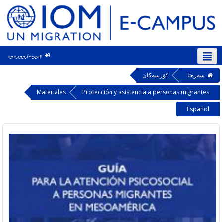
چوونەژوورەوە
‎(ck
ه‌تا
کۆرسەکان
Materiales
Protección y asistencia a personas migr
Esp