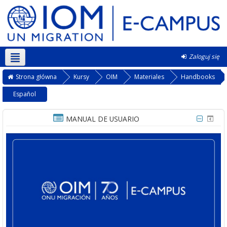
Zaloguj się
Polski ‎(pl)‎
Strona główna
Kursy
OIM
Materiales
Handbooks
Español
MANUAL DE USUARIO