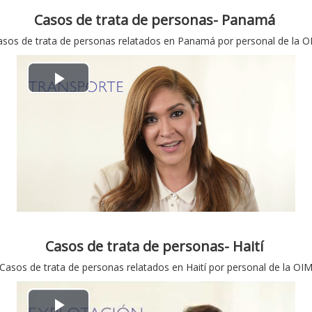
ρ
Casos de trata de personas- Panamá
ν
α
asos de trata de personas relatados en Panamá por personal de la O
τ
γ
ε
Α
ω
ο
ν
γ
α
ή
π
β
α
ί
ρ
Casos de trata de personas- Haití
ν
Casos de trata de personas relatados en Haití por personal de la OI
α
τ