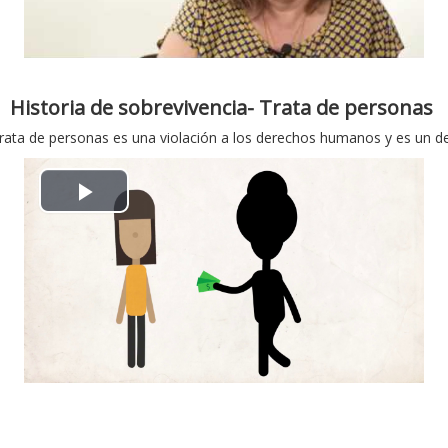
ή
π
β
α
ί
ρ
Historia de sobrevivencia- Trata de personas
ν
trata de personas es una violación a los derechos humanos y es un de
α
τ
γ
Α
ε
ω
ν
ο
γ
α
ή
π
β
α
ί
ρ