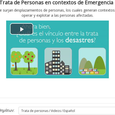
Trata de Personas en contextos de Emergenci
ν
α
urjan desplazamientos de personas, los cuales generan contextos qu
τ
operar y explotar a las personas afectadas.
γ
ε
ω
Α
ο
γ
ν
ή
α
β
π
ί
α
ν
ρ
τ
α
ε
θημάτων: