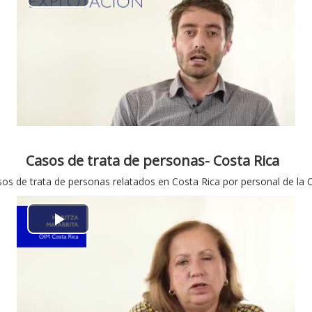
γ
ε
Α
ω
ο
ν
γ
α
ή
π
β
α
ί
ρ
Casos de trata de personas- Costa Rica
ν
os de trata de personas relatados en Costa Rica por personal de la
α
τ
γ
Α
ε
ω
ν
ο
γ
α