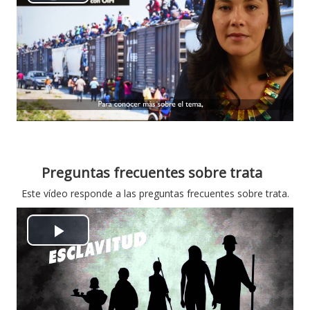
Α
ν
α
π
α
ρ
Preguntas frecuentes sobre trata
α
Este vídeo responde a las preguntas frecuentes sobre trata.
γ
Α
ω
ν
γ
α