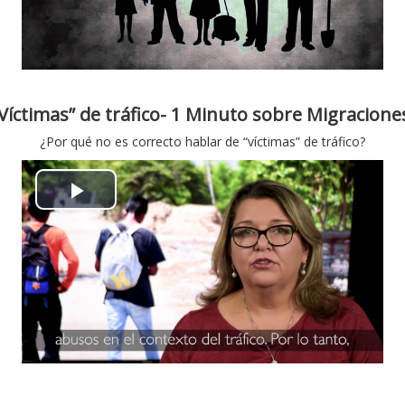
ή
π
β
α
ί
ρ
Víctimas” de tráfico- 1 Minuto sobre Migracion
ν
¿Por qué no es correcto hablar de “víctimas” de tráfico?
α
τ
γ
ε
Α
ω
ο
ν
γ
α
ή
π
β
α
ί