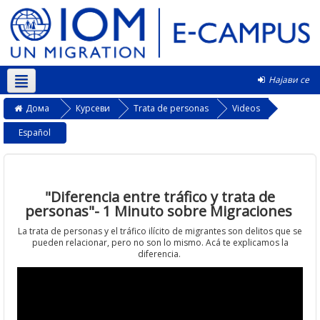
Најави се
Македонски ‎(mk)‎
Дома
Курсеви
Trata de personas
Videos
Español
"Diferencia entre tráfico y trata de
personas"- 1 Minuto sobre Migraciones
La trata de personas y el tráfico ilícito de migrantes son delitos que se
pueden relacionar, pero no son lo mismo. Acá te explicamos la
diferencia.