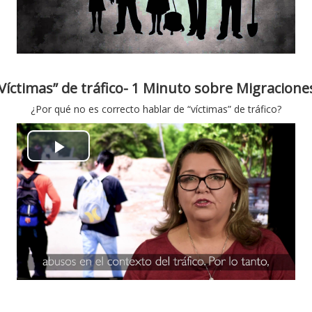
y
V
i
Víctimas” de tráfico- 1 Minuto sobre Migracion
¿Por qué no es correcto hablar de “víctimas” de tráfico?
d
e
P
o
l
a
y
V