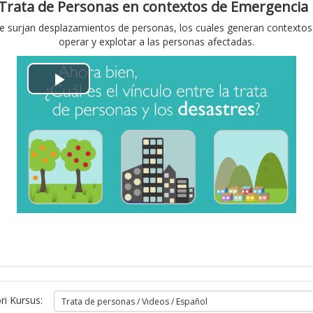
Trata de Personas en contextos de Emergenci
d
urjan desplazamientos de personas, los cuales generan contextos qu
operar y explotar a las personas afectadas.
e
o
P
l
a
y
V
i
d
ri Kursus: