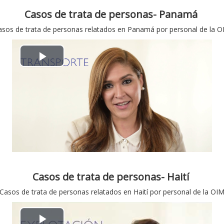
i
Casos de trata de personas- Panamá
d
asos de trata de personas relatados en Panamá por personal de la O
e
P
o
l
a
y
V
i
Casos de trata de personas- Haití
Casos de trata de personas relatados en Haití por personal de la OI
d