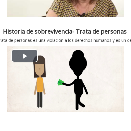
y
V
i
Historia de sobrevivencia- Trata de personas
trata de personas es una violación a los derechos humanos y es un de
d
e
P
o
l
a
y
V
i