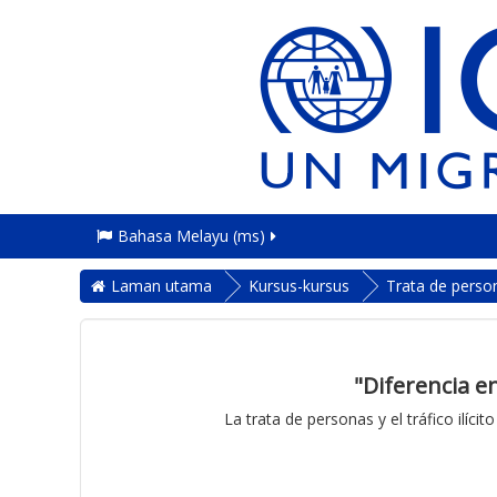
Bahasa Melayu ‎(ms)‎
Laman utama
Kursus-kursus
Trata de perso
"Diferencia e
La trata de personas y el tráfico ilíc