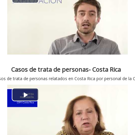
e
P
o
l
a
y
V
i
Casos de trata de personas- Costa Rica
os de trata de personas relatados en Costa Rica por personal de la
d
e
P
o
l
a