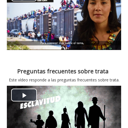
P
l
a
y
V
i
Preguntas frecuentes sobre trata
d
Este vídeo responde a las preguntas frecuentes sobre trata.
e
P
o
l
a