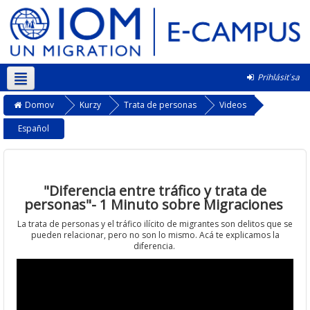
Prihlásiť sa
Slovenčina ‎(sk)‎
Domov
Kurzy
Trata de personas
Videos
Español
"Diferencia entre tráfico y trata de
personas"- 1 Minuto sobre Migraciones
La trata de personas y el tráfico ilícito de migrantes son delitos que se
pueden relacionar, pero no son lo mismo. Acá te explicamos la
diferencia.