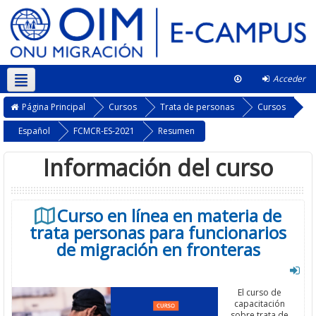
Acceder
This course
Página Principal
Cursos
Trata de personas
Cursos
Español
FCMCR-ES-2021
Resumen
Información del curso
Curso en línea en materia de
trata personas para funcionarios
de migración en fronteras
El curso de
capacitación
sobre trata de