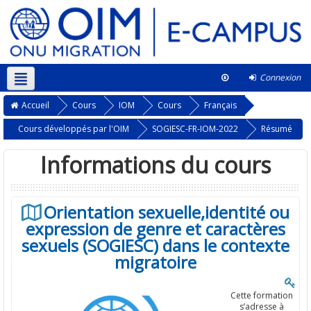
Connexion
Ce cours
Accueil
Cours
IOM
Cours
Français
Cours développés par l'OIM
SOGIESC-FR-IOM-2022
Résumé
Informations du cours
Orientation sexuelle,identité ou
expression de genre et caractères
sexuels (SOGIESC) dans le contexte
migratoire
Cette formation
s’adresse à