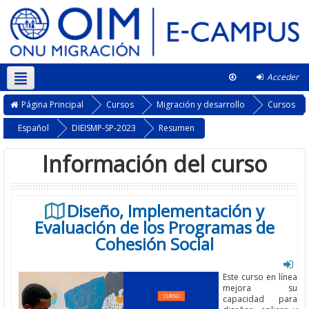
Acceder
This course
Página Principal
Cursos
Migración y desarrollo
Cursos
Español
DIEISMP-SP-2023
Resumen
Información del curso
Diseño, Implementación y
Evaluación de los Programas de
Cohesión Social
Este curso
en línea
mejora su
capacidad para