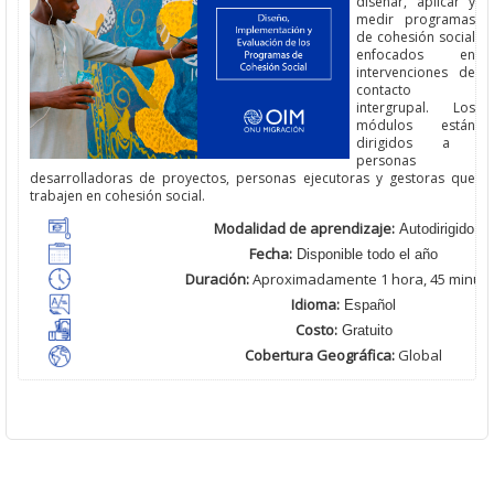
diseñar, aplicar y
medir programas
de
cohesión
social
enfocados
en
intervenciones de
contacto
intergrupal.
Los
módulos están
dirigido
s
a
personas
desarrollador
a
s de proyectos,
personas
ejecutor
a
s y gestor
a
s que
trabajen en cohesión social.
Modalidad de aprendizaje:
Autodirigido
Fecha:
Disponible todo el año
Duración:
Aproximadamente 1 hora, 45 minut
Idioma:
Español
Costo:
Gratuito
Cobertura Geográfica
:
Global