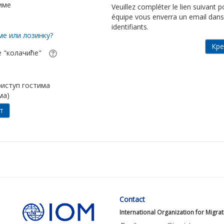
име
Veuillez compléter le lien suivant
équipe vous enverra un email dans
identifiants.
ме или лозинку?
е "колачиће"
риступ гостима
ма)
Contact
International Organization for Migra