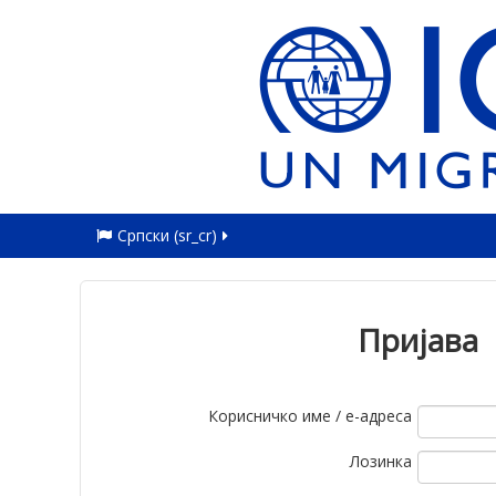
Српски ‎(sr_cr)‎
Пријава
Корисничко име / е-адреса
Лозинка