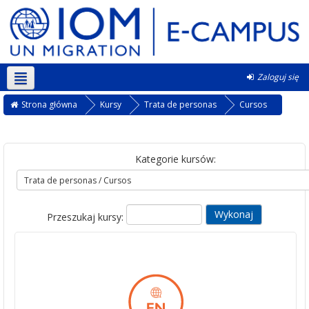
Zaloguj się
Polski ‎(pl)‎
Strona główna
Kursy
Trata de personas
Cursos
Kategorie kursów:
Przeszukaj kursy: