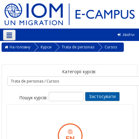
Увійти
Українська ‎(uk)‎
На головну
Курси
Trata de personas
Cursos
Категорії курсів:
Пошук курсів: