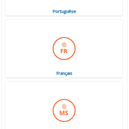
Portuguêse
Français