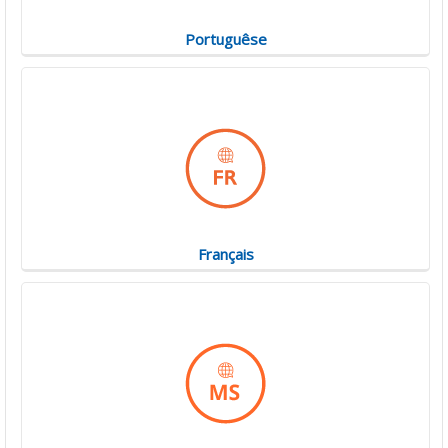
Portuguêse
Français