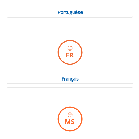
Portuguêse
Français