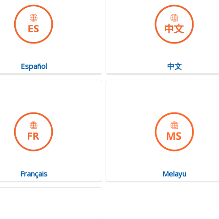
Español
中文
Français
Melayu