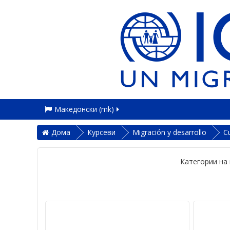
Македонски ‎(mk)‎
Дома
Курсеви
Migración y desarrollo
C
Категории на 