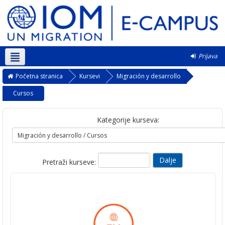
Prijava
Srpski ‎(sr_lt)‎
Početna stranica
Kursevi
Migración y desarrollo
Cursos
Kategorije kurseva:
Pretraži kurseve: