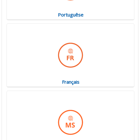
Portuguêse
Français