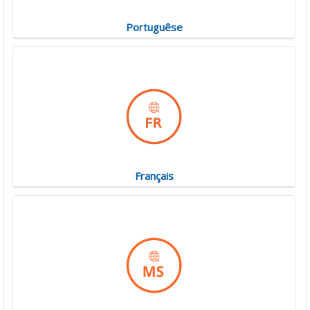
Portuguêse
Français